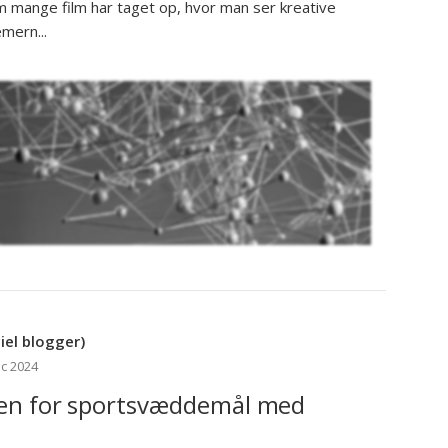
om mange film har taget op, hvor man ser kreative
mern...
el blogger)
ec 2024
den for sportsvæddemål med