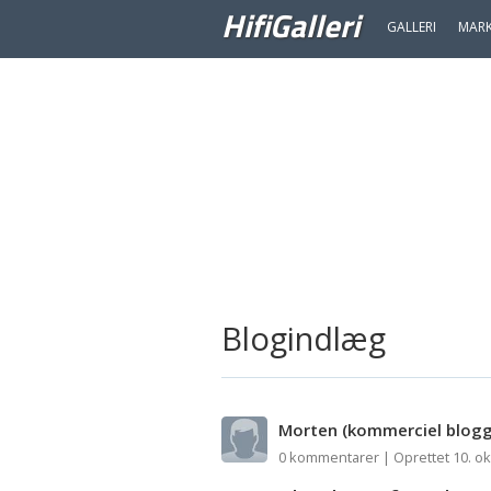
HifiGalleri
GALLERI
MAR
Blogindlæg
Morten
(kommerciel blogg
0 kommentarer | Oprettet 10. ok