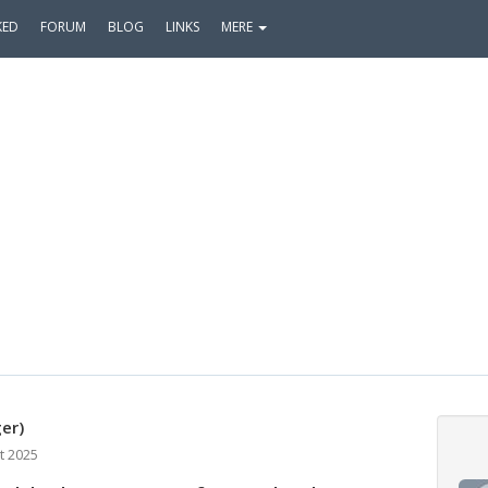
KED
FORUM
BLOG
LINKS
MERE
er)
t 2025