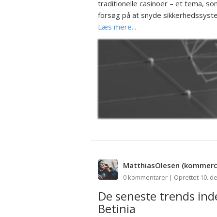
traditionelle casinoer – et tema, s
forsøg på at snyde sikkerhedssyste
Læs mere...
MatthiasOlesen
(kommerci
0 kommentarer | Oprettet 10. d
De seneste trends in
Betinia