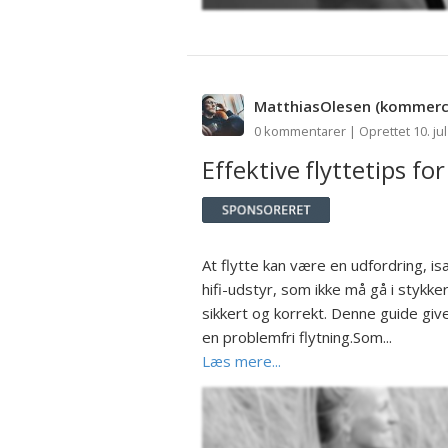
MatthiasOlesen
(kommerci
0 kommentarer | Oprettet 10. jul
Effektive flyttetips fo
At flytte kan være en udfordring, i
hifi-udstyr, som ikke må gå i stykker
sikkert og korrekt. Denne guide giver
en problemfri flytning.Som...
Læs mere...