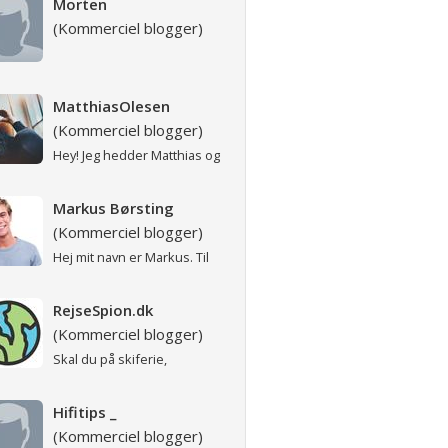
Morten
(Kommerciel blogger)
MatthiasOlesen
(Kommerciel blogger)
Hey! Jeg hedder Matthias og
er aktiv bruger er på
Hifigalleriet. Fre...
Markus Børsting
Nilausen
(Kommerciel blogger)
Hej mit navn er Markus. Til
dagligt læser jeg på Aarhus
Universitet, og ...
RejseSpion.dk
(Kommerciel blogger)
Skal du på skiferie,
sommerferie, charterferie,
weekendferie, juleferie, p...
Hifitips _
(Kommerciel blogger)