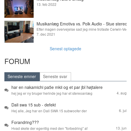
13. feb 2022
Musikanlæg Emotiva vs. Polk Audio - Stue stereo s
7. dec 2021
Senest optagede
FORUM
Seneste emner
Seneste svar
har en nakamichi pa5e mkii og et par jbl højtalere
4. aug
hej jeg er ny bruger herinde jeg har et stereoanlæg
der består af plade spiller argon audio mm pickup
Dali swa 15 sub - defekt
primare sp 32 surround forforstærker nakamichi pa
6. jul
5e mk ii effektforstærker en computer jeg spiller
Hej alle, Jeg har en Dali SWA 15 subwoofer der
musik på et par højtallere jbl ls 60 og så er spørgs
trænger til lidt kærlighed. Spiderkransen er løsnet
Forandring???
målet om jbllerne er gode nok til resten af anlæget
og støvhætten mangler, og subben lyder derfor slet
13. jun
har tænkt på at skifte dem ud engang med noget b
ikke som den skal. Har nogen et godt bud på et
Hvad skete der egentlig med den "forbedring" af