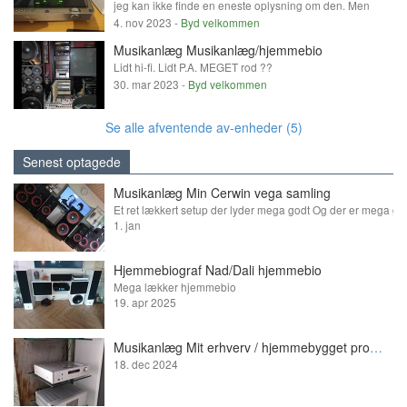
jeg kan ikke finde en eneste oplysning om den. Men
den er go. ;)
4. nov 2023 -
Byd velkommen
Musikanlæg Musikanlæg/hjemmebio
Lidt hi-fi. Lidt P.A. MEGET rod ??
30. mar 2023 -
Byd velkommen
Se alle afventende av-enheder (5)
Senest optagede
Musikanlæg Min Cerwin vega samling
1. jan
Hjemmebiograf Nad/Dali hjemmebio
Mega lækker hjemmebio
19. apr 2025
Musikanlæg Mit erhverv / hjemmebygget projekter
18. dec 2024