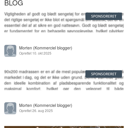
BLOG
skal gå efter... Mine øjne er dog også faldet over et
sæt Magnat Transpuls 1500 og et sæt Polk Audio
Vigtigheden af godt og blødt sengetøj for en bedre søvnAt vælge
Monitor 10A som jeg synes er mega fede... Har
det rigtige sengetøj er ikke blot et spørgsmål om æstetik; det er en
også et sæt CV A316R i tankerne. Hvad kan
essentiel del af at sikre en god nattesøvn. Godt og blødt sengetøj
panelet anbefale og hvorfor? Musikken er meget
er fundamentet for en behagelig søvnoplevelse, hvilket påvirker
blandet, Rock, pop, hiphop og techno... Budgettet
både kroppens afslapning og hudens ...
ligger på max 5000 PS. Har en Sansui AU-D9 til at
trække med
Morten
(Kommerciel blogger)
Oprettet 10. okt 2025
90x200 madrassen er en af de mest populære valgmuligheder på
markedet i dag, og det er ikke uden grund. Denne størrelse giver
den ideelle kombination af pladsbesparende funktionalitet og
maksimal komfort, hvilket gør den velegnet til både
enkeltpersoner og mindre soveværelser. Forbrugerne har et væ...
Morten
(Kommerciel blogger)
Oprettet 26. aug 2025