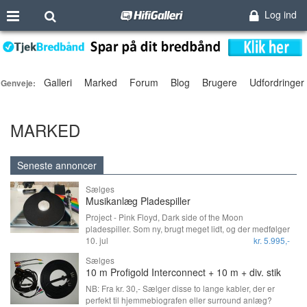
Log ind
Galleri
Marked
Forum
Blog
Brugere
Udfordringer
Genveje:
MARKED
Seneste annoncer
Sælges
Musikanlæg Pladespiller
Project - Pink Floyd, Dark side of the Moon
pladespiller. Som ny, brugt meget lidt, og der medfølger
Riia forstærker. Nypris uden Riia 15.000,- Der er stadig
10. jul
kr. 5.995,-
5 mdr. garanti tilbage. PS. Der er lys i regnbuen når
Sælges
den er tændt, kan også slukkes.
10 m Profigold Interconnect + 10 m + div. stik
NB: Fra kr. 30,- Sælger disse to lange kabler, der er
perfekt til hjemmebiografen eller surround anlæg?