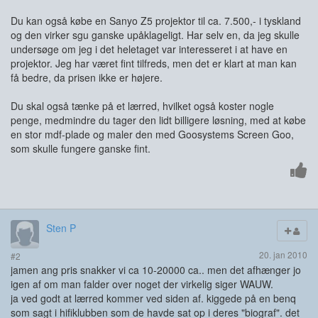
Du kan også købe en Sanyo Z5 projektor til ca. 7.500,- i tyskland
og den virker sgu ganske upåklageligt. Har selv en, da jeg skulle
undersøge om jeg i det heletaget var interesseret i at have en
projektor. Jeg har været fint tilfreds, men det er klart at man kan
få bedre, da prisen ikke er højere.
Du skal også tænke på et lærred, hvilket også koster nogle
penge, medmindre du tager den lidt billigere løsning, med at købe
en stor mdf-plade og maler den med Goosystems Screen Goo,
som skulle fungere ganske fint.
Sten P
20. jan 2010
#2
jamen ang pris snakker vi ca 10-20000 ca.. men det afhænger jo
igen af om man falder over noget der virkelig siger WAUW.
ja ved godt at lærred kommer ved siden af. kiggede på en benq
som sagt i hifiklubben som de havde sat op i deres "biograf". det