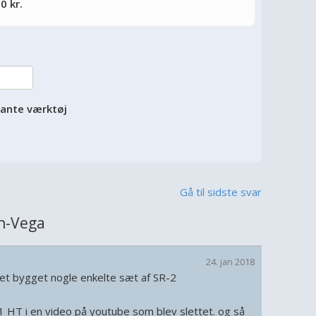
0 kr.
vante værktøj
Gå til sidste svar
n-Vega
24. jan 2018
vet bygget nogle enkelte sæt af SR-2
1 HT i en video på youtube som blev slettet. og så