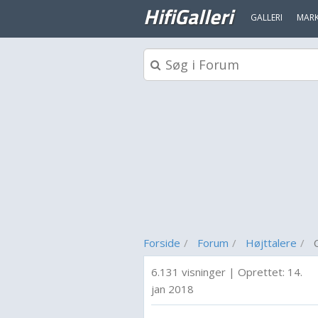
HifiGalleri
GALLERI
MAR
Forside
Forum
Højttalere
6.131 visninger
|
Oprettet:
14.
jan 2018