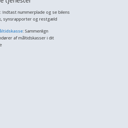
e tjenester
l
: Indtast nummerplade og se bilens
ik, synsrapporter og restgæld
åltidskasse
: Sammenlign
dører af måltidskasser i dit
e