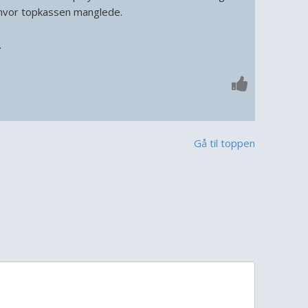
 hvor topkassen manglede.
.
Gå til toppen