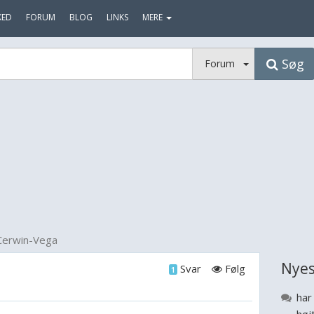
KED
FORUM
BLOG
LINKS
MERE
Søg
Forum
Cerwin-Vega
Nyes
Svar
Følg
1
har