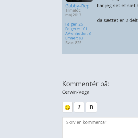
har jeg set et sæt
Gubby-Rep
Tilmeldt:
maj 2013
da sættet er 2 delt
Følger: 26
Følgere: 101
AV-enheder: 3
Emner: 93
Svar: 825
Kommentér på:
Cerwin-Vega