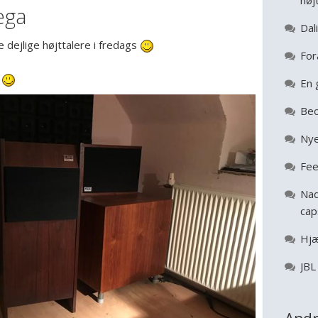
høj
ega
Dal
 dejlige højttalere i fredags
For
T
En 
Beo
Nye
Fee
Nad
cap
Hjæ
JBL