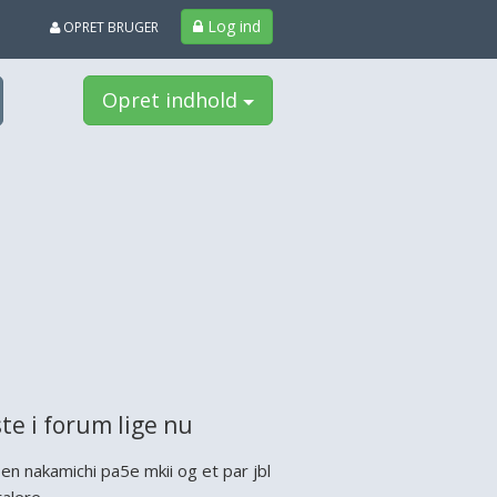
Log ind
OPRET BRUGER
Opret indhold
te i forum lige nu
 en nakamichi pa5e mkii og et par jbl