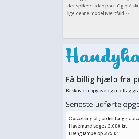
det spillede uden port. Og må sk
lige denne model iværtfald ??. ...
Få billig hjælp fra p
Beskriv din opgave og modtag gra
Seneste udførte opg
Opsætning af gardinstang / opsæt
Havemand søges
3.000 kr.
Hæng lampe op
375 kr.