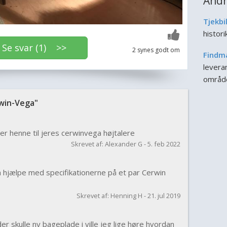
Andr
Tjekbi
histor
e svar (1) >>
2 synes godt om
Findm
leveran
områd
win-Vega"
r henne til jeres cerwinvega højtalere
Skrevet af: Alexander G - 5. feb 2022
n hjælpe med specifikationerne på et par Cerwin
Skrevet af: Henning H - 21. jul 2019
 skulle ny bageplade i ville jeg lige høre hvordan