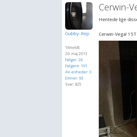
Cerwin-V
Hentede lige disse
Gubby-Rep
Cerwin-Vega! 15
Tilmeldt:
20. maj 2013
Følger: 26
Følgere: 101
AV-enheder: 3
Emner: 93
Svar: 825