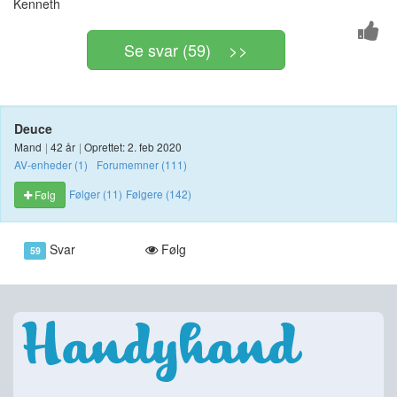
Kenneth
Se svar (59) >>
Deuce
Mand
|
42 år
|
Oprettet: 2. feb 2020
AV-enheder (1)
Forumemner (111)
Følger (11)
Følgere (142)
Følg
Svar
Følg
59