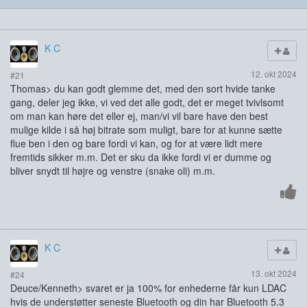
K C
12. okt 2024
#21
Thomas> du kan godt glemme det, med den sort hvide tanke
gang, deler jeg ikke, vi ved det alle godt, det er meget tvivlsomt
om man kan høre det eller ej, man/vi vil bare have den best
mulige kilde i så høj bitrate som muligt, bare for at kunne sætte
flue ben i den og bare fordi vi kan, og for at være lidt mere
fremtids sikker m.m. Det er sku da ikke fordi vi er dumme og
bliver snydt til højre og venstre (snake oli) m.m.
K C
13. okt 2024
#24
Deuce/Kenneth> svaret er ja 100% for enhederne får kun LDAC
hvis de understøtter seneste Bluetooth og din har Bluetooth 5.3