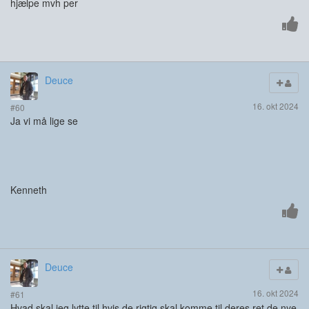
hjælpe mvh per
Deuce
16. okt 2024
#60
Ja vi må lige se
Kenneth
Deuce
16. okt 2024
#61
Hvad skal jeg lytte til hvis de rigtig skal komme til deres ret de nye