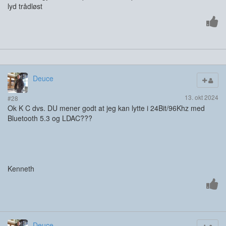
lyd trådløst
Deuce
13. okt 2024
#28
Ok K C dvs. DU mener godt at jeg kan lytte i 24Bit/96Khz med
Bluetooth 5.3 og LDAC???
Kenneth
Deuce