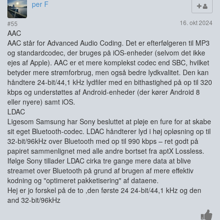
per F
16. okt 2024
#55
AAC
AAC står for Advanced Audio Coding. Det er efterfølgeren til MP3
og standardcodec, der bruges på iOS-enheder (selvom det ikke
ejes af Apple). AAC er et mere komplekst codec end SBC, hvilket
betyder mere strømforbrug, men også bedre lydkvalitet. Den kan
håndtere 24-bit/44,1 kHz lydfiler med en bithastighed på op til 320
kbps og understøttes af Android-enheder (der kører Android 8
eller nyere) samt iOS.
LDAC
Ligesom Samsung har Sony besluttet at pløje en fure for at skabe
sit eget Bluetooth-codec. LDAC håndterer lyd i høj opløsning op til
32-bit/96kHz over Bluetooth med op til 990 kbps – ret godt på
papiret sammenlignet med alle andre bortset fra aptX Lossless.
Ifølge Sony tillader LDAC cirka tre gange mere data at blive
streamet over Bluetooth på grund af brugen af mere effektiv
kodning og "optimeret pakketisering" af dataene.
Hej er jo forskel på de to ,den første 24 24-bit/44,1 kHz og den
and 32-bit/96kHz