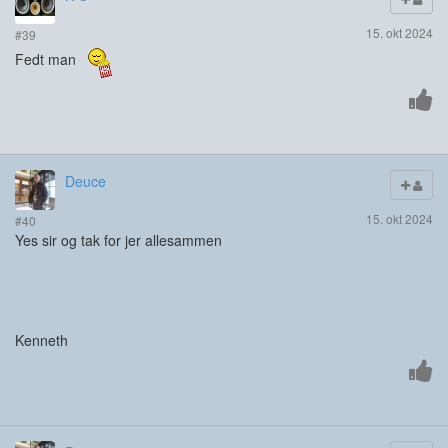
15. okt 2024
#39
Fedt man
Deuce
15. okt 2024
#40
Yes sir og tak for jer allesammen
Kenneth