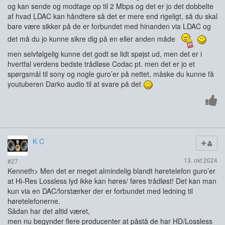
og kan sende og modtage op til 2 Mbps og det er jo det dobbelte
af hvad LDAC kan håndtere så det er mere end rigeligt, så du skal
bare være sikker på de er forbundet med hinanden via LDAC og
det må du jo kunne sikre dig på en eller anden måde
men selvfølgelig kunne det godt se lidt spøjst ud, men det er i
hvertfal verdens bedste trådløse Codac pt. men det er jo et
spørgsmål til sony og nogle guro’er på nettet, måske du kunne få
youtuberen Darko audio til at svare på det
K C
13. okt 2024
#27
Kenneth> Men det er meget almindelig blandt høretelefon guro’er
at Hi-Res Lossless lyd ikke kan høres/ føres trådløst! Det kan man
kun via en DAC/forstærker der er forbundet med ledning til
høretelefonerne.
Sådan har det altid været,
men nu begynder flere producenter at påstå de har HD/Lossless