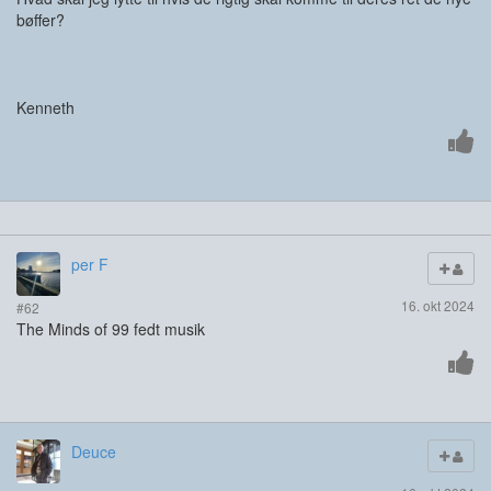
bøffer?
Kenneth
per F
16. okt 2024
#62
The Minds of 99 fedt musik
Deuce