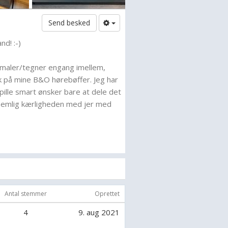
Send besked
nd! :-)
 maler/tegner engang imellem,
k på mine B&O hørebøffer. Jeg har
spille smart ønsker bare at dele det
 nemlig kærligheden med jer med
conquers all
Antal stemmer
Oprettet
4
9. aug 2021