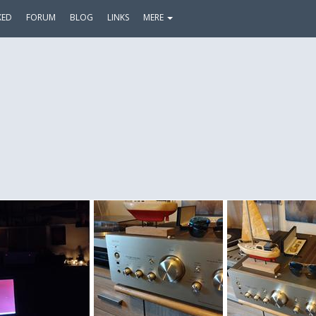
KED
FORUM
BLOG
LINKS
MERE