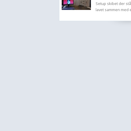
Setup skibet der st
lavet sammen med en