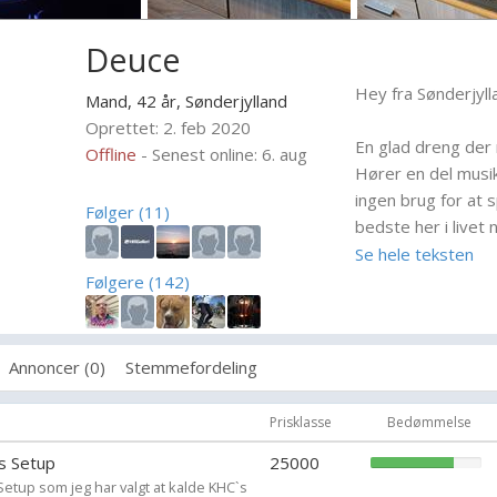
Deuce
Hey fra Sønderjylla
Mand, 42 år,
Sønderjylland
Oprettet: 2. feb 2020
En glad dreng der
Offline
- Senest online: 6. aug
Hører en del musi
ingen brug for at 
Følger (11)
bedste her i livet
andre ord L.O.V.E 
Se hele teksten
Følgere (142)
Kenneth
Annoncer (0)
Stemmefordeling
Prisklasse
Bedømmelse
s Setup
25000
 Setup som jeg har valgt at kalde KHC`s