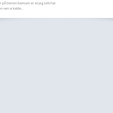
år på Denon bamsen er et jeg selv har
 ven vi kalde...