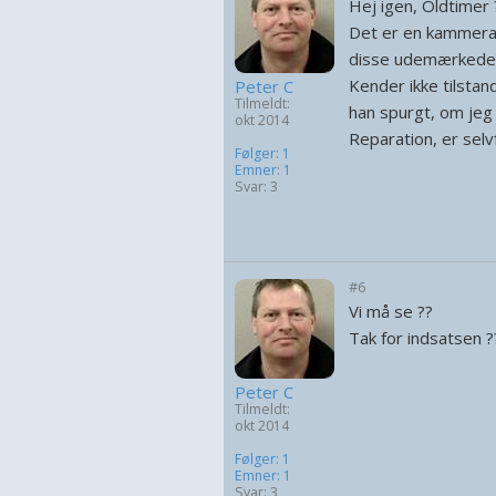
Hej igen, Oldtimer 
Det er en kammerat
disse udemærkede 
Kender ikke tilsta
Peter C
Tilmeldt:
han spurgt, om jeg
okt 2014
Reparation, er selvf
Følger: 1
Emner: 1
Svar: 3
#6
Vi må se ??
Tak for indsatsen ?
Peter C
Tilmeldt:
okt 2014
Følger: 1
Emner: 1
Svar: 3