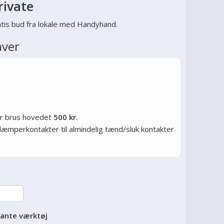
rivate
tis bud fra lokale med Handyhand.
aver
or brus hovedet
500 kr.
ysdæmperkontakter til almindelig tænd/sluk kontakter
vante værktøj