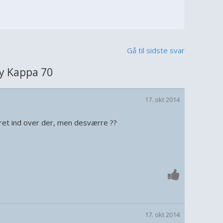
Gå til sidste svar
y Kappa 70
17. okt 2014
æret ind over der, men desværre ??
17. okt 2014