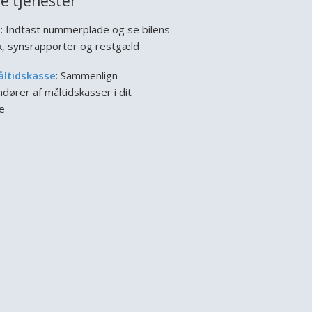
e tjenester
l
: Indtast nummerplade og se bilens
ik, synsrapporter og restgæld
åltidskasse
: Sammenlign
dører af måltidskasser i dit
e