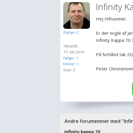
Infinity 
Hej Hifivenner.
Peter C
Er der nogle af j
Infinity Kappa 70 
Tilmeldt:
17. okt 2014
På forhånd tak ;O)
Følger: 1
Emner: 1
Peter Christense
Svar: 3
Andre forumemner med "Infin
Infinity kappa 70