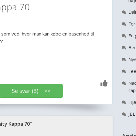
høj
Kappa 70
Dal
For
er som ved, hvor man kan købe en basenhed til
En 
??
Beo
Nye
n
Fee
Nad
Se svar (3) >>
cap
Hjæ
JBL
ity Kappa 70"