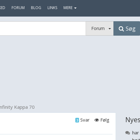
KED
FORUM
BLOG
LINKS
MERE
Søg
Forum
Infinity Kappa 70
Nyes
Svar
Følg
3
har