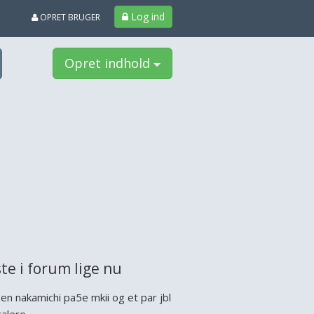
Log ind
OPRET BRUGER
Opret indhold
te i forum lige nu
 en nakamichi pa5e mkii og et par jbl