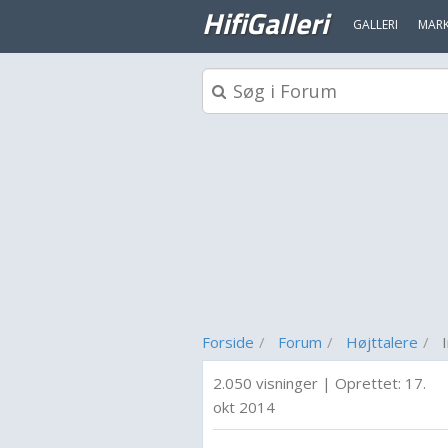
HifiGalleri
GALLERI
MAR
Forside
Forum
Højttalere
2.050 visninger
|
Oprettet:
17.
okt 2014