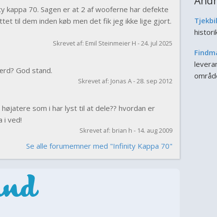
Andr
nity kappa 70. Sagen er at 2 af wooferne har defekte
Tjekbi
tet til dem inden køb men det fik jeg ikke lige gjort.
histor
Skrevet af: Emil Steinmeier H - 24. jul 2025
Findm
leveran
ærd? God stand.
områd
Skrevet af: Jonas A - 28. sep 2012
højatere som i har lyst til at dele?? hvordan er
 i ved!
Skrevet af: brian h - 14. aug 2009
Se alle forumemner med "Infinity Kappa 70"