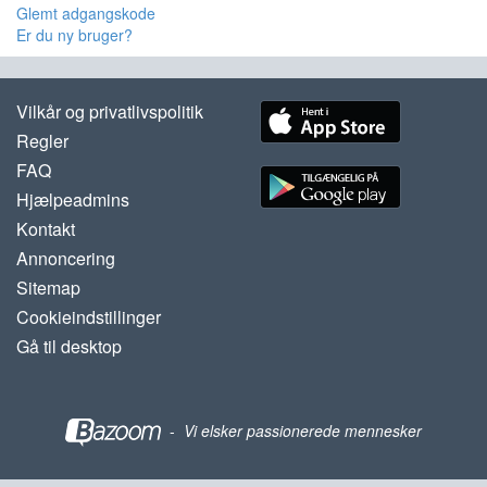
Glemt adgangskode
Er du ny bruger?
Vilkår og privatlivspolitik
Regler
FAQ
Hjælpeadmins
Kontakt
Annoncering
Sitemap
Cookieindstillinger
Gå til desktop
-
Vi elsker passionerede mennesker