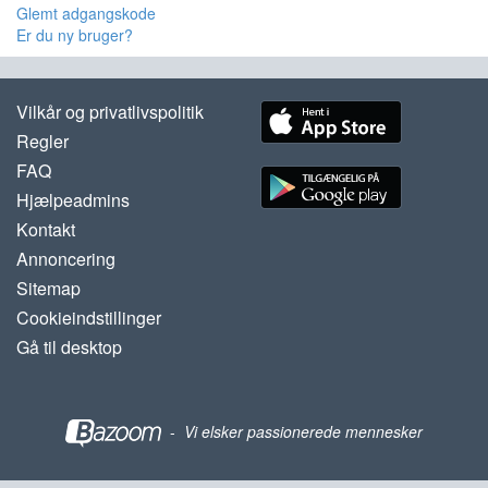
Glemt adgangskode
Er du ny bruger?
Vilkår og privatlivspolitik
Regler
FAQ
Hjælpeadmins
Kontakt
Annoncering
Sitemap
Cookieindstillinger
Gå til desktop
-
Vi elsker passionerede mennesker