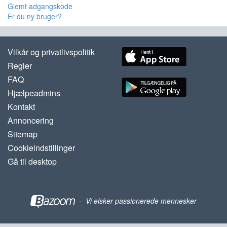
Glemt adgangskode
Er du ny bruger?
Vilkår og privatlivspolitik
Regler
FAQ
Hjælpeadmins
Kontakt
Annoncering
Sitemap
Cookieindstillinger
Gå til desktop
-
Vi elsker passionerede mennesker