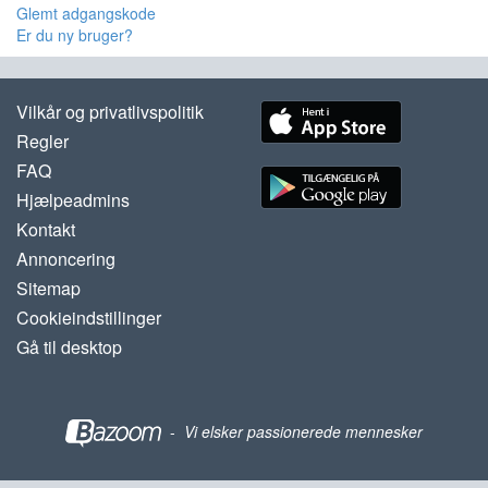
Glemt adgangskode
Er du ny bruger?
Vilkår og privatlivspolitik
Regler
FAQ
Hjælpeadmins
Kontakt
Annoncering
Sitemap
Cookieindstillinger
Gå til desktop
-
Vi elsker passionerede mennesker