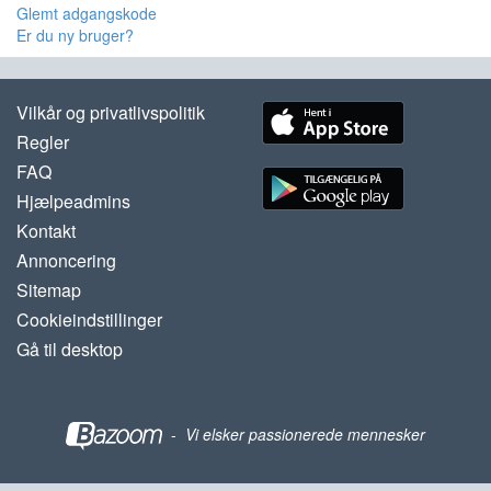
Glemt adgangskode
Er du ny bruger?
Vilkår og privatlivspolitik
Regler
FAQ
Hjælpeadmins
Kontakt
Annoncering
Sitemap
Cookieindstillinger
Gå til desktop
-
Vi elsker passionerede mennesker