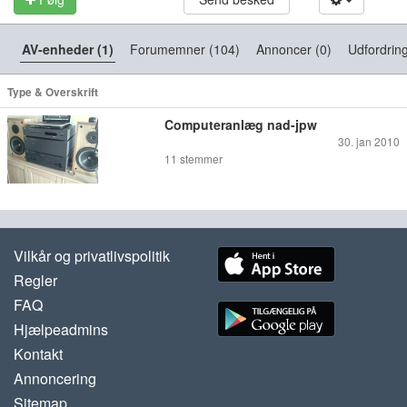
AV-enheder (1)
Forumemner (104)
Annoncer (0)
Udfordring
Type & Overskrift
Computeranlæg nad-jpw
30. jan 2010
11
stemmer
Vilkår og privatlivspolitik
Regler
FAQ
Hjælpeadmins
Kontakt
Annoncering
Sitemap