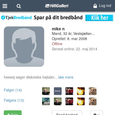
Log ind
mike n
Mand, 32 år, Vestsjællan...
Oprettet: 8. mar 2008
Offline
Senest online: 22. maj 2014
heeeej søger diskoteks højtaler...
læs mere
Følger (14)
Følgere (13)
Følg
Send besked