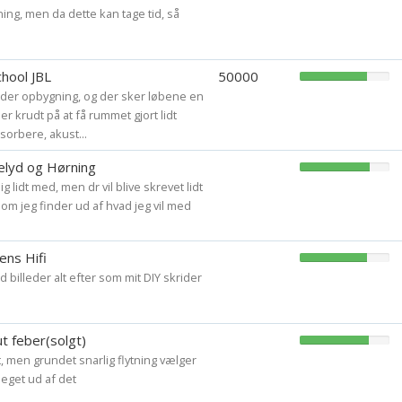
ing, men da dette kan tage tid, så
hool JBL
50000
nder opbygning, og der sker løbene en
er krudt på at få rummet gjort lidt
sorbere, akust...
elyd og Hørning
ig lidt med, men dr vil blive skrevet lidt
m jeg finder ud af hvad jeg vil med
ns Hifi
billeder alt efter som mit DIY skrider
 feber(solgt)
, men grundet snarlig flytning vælger
meget ud af det