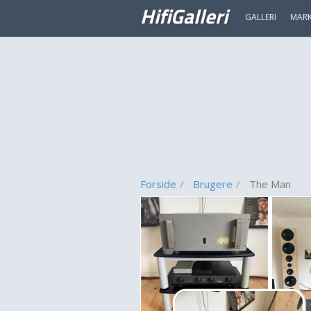
HifiGalleri
GALLERI
MAR
Forside
Brugere
The Man