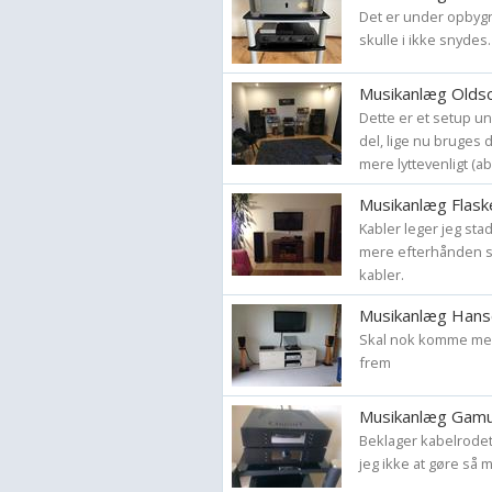
Det er under opbygn
skulle i ikke snydes.
Musikanlæg Oldsc
Dette er et setup u
del, lige nu bruges d
mere lyttevenligt (ab
Musikanlæg Flask
Kabler leger jeg stad
mere efterhånden so
kabler.
Musikanlæg Hanse
Skal nok komme med 
frem
Musikanlæg Gamut
Beklager kabelrodet
jeg ikke at gøre så 