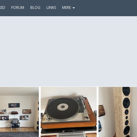
KED
FORUM
BLOG
LINKS
MERE