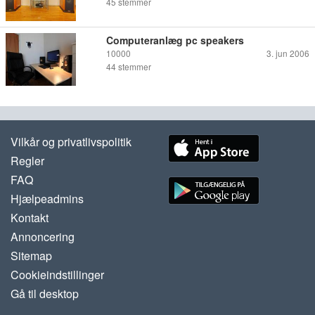
45
stemmer
Computeranlæg pc speakers
10000
3. jun 2006
44
stemmer
Vilkår og privatlivspolitik
Regler
FAQ
Hjælpeadmins
Kontakt
Annoncering
Sitemap
Cookieindstillinger
Gå til desktop