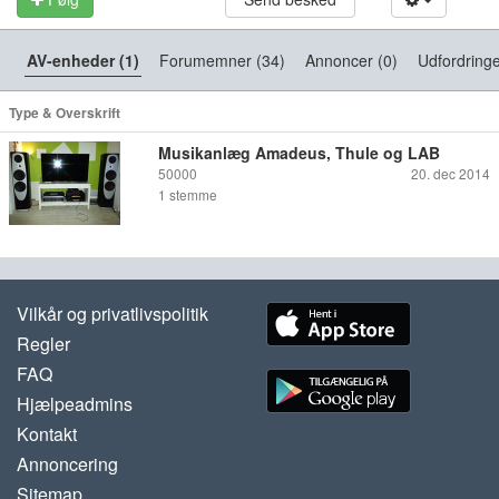
AV-enheder (1)
Forumemner (34)
Annoncer (0)
Udfordringe
Type & Overskrift
Musikanlæg Amadeus, Thule og LAB
50000
20. dec 2014
1
stemme
Vilkår og privatlivspolitik
Regler
FAQ
Hjælpeadmins
Kontakt
Annoncering
Sitemap