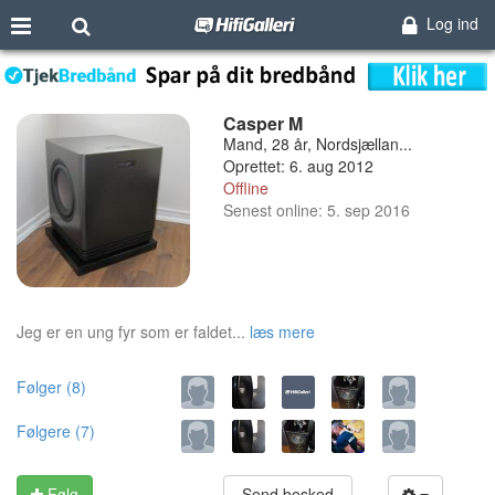
Log ind
Casper M
Mand, 28 år, Nordsjællan...
Oprettet: 6. aug 2012
Offline
Senest online: 5. sep 2016
Jeg er en ung fyr som er faldet...
læs mere
Følger (8)
Følgere (7)
Følg
Send besked