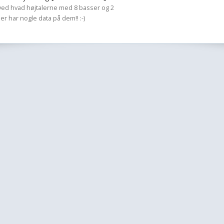
 ved hvad højtalerne med 8 basser og 2
er har nogle data på dem!! :-)