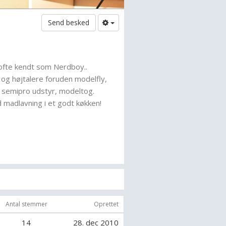
Send besked
 ofte kendt som Nerdboy..
og højtalere foruden modelfly,
 semipro udstyr, modeltog.
d madlavning i et godt køkken!
 og altid frisk på noget nyt!
temet/mobildiskoteket SubLime
cebook.com/sublime.soundsystem)
Antal stemmer
Oprettet
14
28. dec 2010