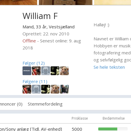
William F
Halløj! :)
Mand, 33 år,
Vestsjælland
Oprettet: 22. nov 2010
Navnet er William
Offline
- Senest online: 9. aug
Hobbyen er musik 
2018
fotografering med
og selvfølgelig go
Følger (12)
Se hele teksten
Er glad og energisk
Følgere (11)
Medejer af lydsys
Sound System (fa
nnoncer (0)
Stemmefordeling
Prisklasse
Bedømmelse
on/Sony anlæg [Tidl. AV-enhed]
5000