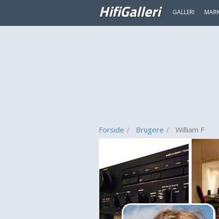
HifiGalleri
GALLERI
MAR
Forside
Brugere
William F