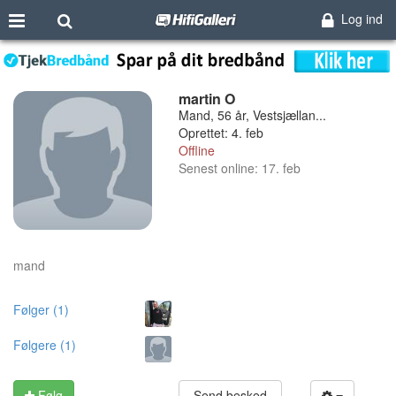
Log ind
martin O
Mand, 56 år, Vestsjællan...
Oprettet: 4. feb
Offline
Senest online: 17. feb
mand
Følger (1)
Følgere (1)
Følg
Send besked