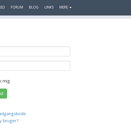
KED
FORUM
BLOG
LINKS
MERE
k mig
nd
adgangskode
y bruger?