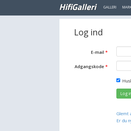
HifiGalleri
GALLERI
MAR
Log ind
E-mail
Adgangskode
Hus
Log i
Glemt 
Er du n