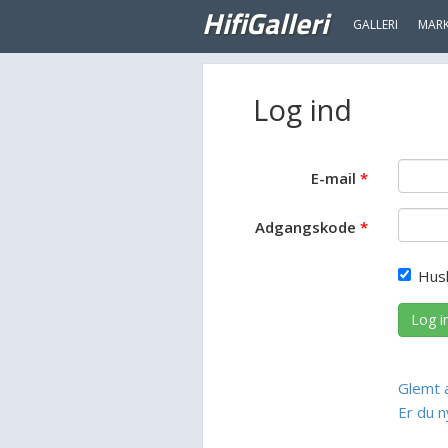
HifiGalleri
GALLERI
MAR
Log ind
E-mail
Adgangskode
Hus
Log i
Glemt 
Er du n