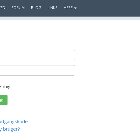
KED
FORUM
BLOG
LINKS
MERE
k mig
nd
adgangskode
y bruger?