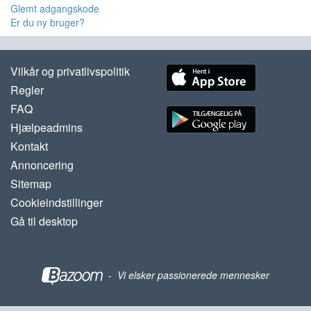
Glemt adgangskode
Er du ny bruger?
Vilkår og privatlivspolitik
Regler
FAQ
Hjælpeadmins
Kontakt
Annoncering
Sitemap
Cookieindstillinger
Gå til desktop
-
Vi elsker passionerede mennesker