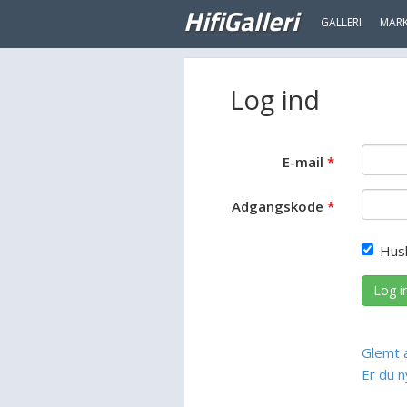
HifiGalleri
GALLERI
MAR
Log ind
E-mail
Adgangskode
Hus
Log i
Glemt 
Er du n