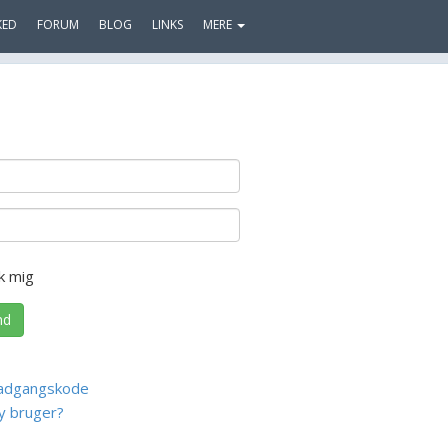
KED
FORUM
BLOG
LINKS
MERE
k mig
nd
adgangskode
y bruger?