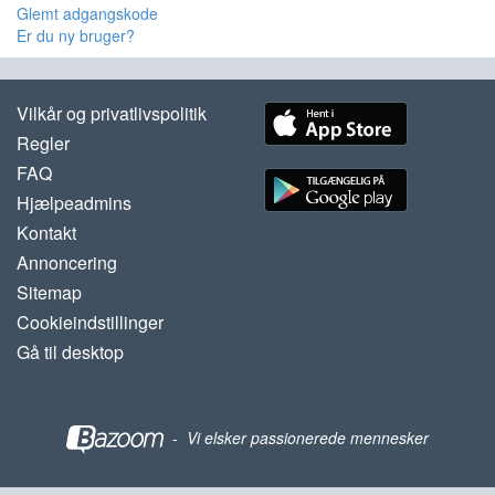
Glemt adgangskode
Er du ny bruger?
Vilkår og privatlivspolitik
Regler
FAQ
Hjælpeadmins
Kontakt
Annoncering
Sitemap
Cookieindstillinger
Gå til desktop
-
Vi elsker passionerede mennesker