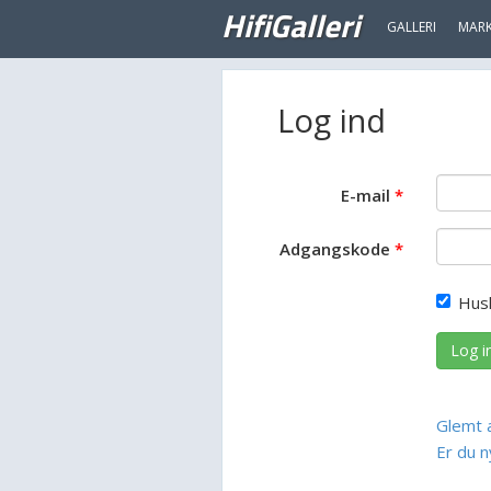
HifiGalleri
GALLERI
MAR
Log ind
E-mail
Adgangskode
Hus
Log i
Glemt 
Er du n