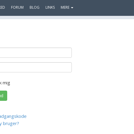
KED
FORUM
BLOG
LINKS
MERE
k mig
nd
adgangskode
y bruger?